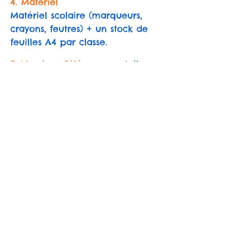
4. Matériel
Matériel scolaire (marqueurs,
crayons, feutres) + un stock de
feuilles A4 par classe.
5. Nombre d’élèves
par atelier :
se vit en groupe classe au
complet.
6. Réservations :
Exclusivement par mail à
creapicto@gmail.com
De plus amples informations
sont disponibles sur la page
Facebook « Créapicto » ou en
contactant Christophe au
+32
487 22 75 75
7. Public :
dès la 3ème primaire