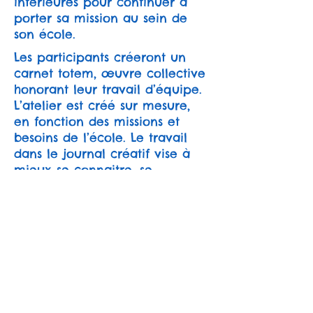
intérieures pour continuer à
porter sa mission au sein de
son école.
Les participants créeront un
carnet totem, œuvre collective
honorant leur travail d’équipe.
L’atelier est créé sur mesure,
en fonction des missions et
besoins de l’école. Le travail
dans le journal créatif vise à
mieux se connaitre, se
recentrer, gérer son stress,
exprimer ses émotions,
réfléchir à ses projets, prendre
de meilleures décisions, se
détendre.
L’outil sketchnoting (outil de
prise de notes visuelle et
graphique) apportera des