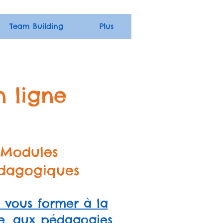
Team Building
Plus
n ligne
Modules
dagogiques
z vous former à la
ble, aux pédagogies