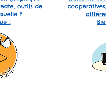
eate, outils de
coopératives
suelle ?
différe
ue !
Bie