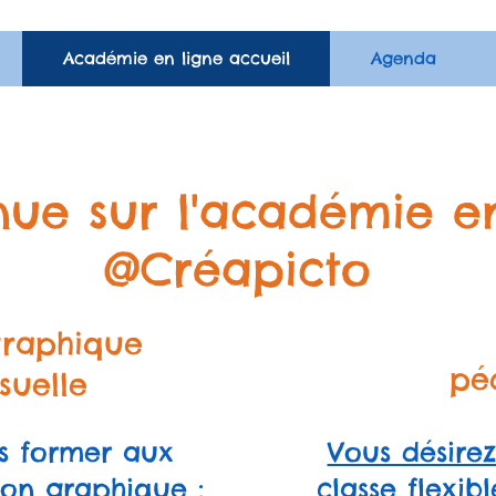
Académie en ligne accueil
Agenda
nue sur l'académie e
@Créapicto
 graphique
pé
suelle
us former aux
Vous désire
tion graphique :
classe flexi