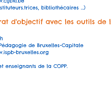
cljbxl.be
stituteurs.trices, bibliothécaires ...)
rat d'objectif avec les outils de
6h
e Pédagogie de Bruxelles-Capitale
ispb-bruxelles.org
 et enseignants de la COPP.
Créapicto® 2025 by Christophe Vanderroost